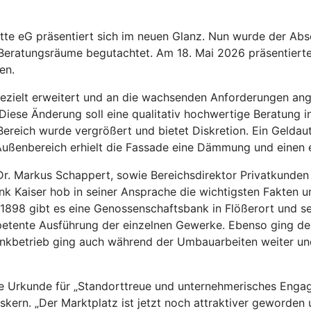
Mitte eG präsentiert sich im neuen Glanz. Nun wurde der 
d Beratungsräume begutachtet. Am 18. Mai 2026 präsentiert
en.
ezielt erweitert und an die wachsenden Anforderungen ang
 Diese Änderung soll eine qualitativ hochwertige Beratun
Bereich wurde vergrößert und bietet Diskretion. Ein Gelda
ußenbereich erhielt die Fassade eine Dämmung und einen el
nd Dr. Markus Schappert, sowie Bereichsdirektor Privatkund
k Kaiser hob in seiner Ansprache die wichtigsten Fakten un
it 1898 gibt es eine Genossenschaftsbank in Flößerort und 
tente Ausführung der einzelnen Gewerke. Ebenso ging der D
ankbetrieb ging auch während der Umbauarbeiten weiter u
e Urkunde für „Standorttreue und unternehmerisches Engag
skern. „Der Marktplatz ist jetzt noch attraktiver geworden 