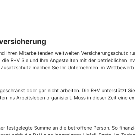
lversicherung
nd Ihren Mitarbeitenden weltweiten Versicherungsschutz run
zt die R+V Sie und Ihre Angestellten mit der betrieblichen In
em Zusatzschutz machen Sie Ihr Unternehmen im Wettbewerb 
ngeschränkt oder gar nicht arbeiten. Die R+V unterstützt S
n ins Arbeitsleben organisiert. Muss in dieser Zeit eine ex
orher festgelegte Summe an die betroffene Person. So finan
zent zahlt die R+V eine lebenslange Unfall-Rente. Im Todes