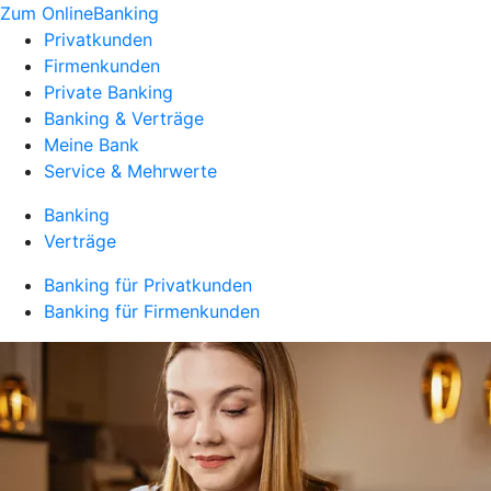
Zum OnlineBanking
Privatkunden
Firmenkunden
Private Banking
Banking & Verträge
Meine Bank
Service & Mehrwerte
Banking
Verträge
Banking für Privatkunden
Banking für Firmenkunden