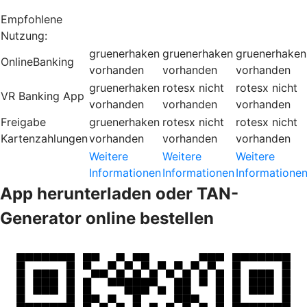
Empfohlene
Nutzung:
gruenerhaken
gruenerhaken
gruenerhaken
OnlineBanking
vorhanden
vorhanden
vorhanden
gruenerhaken
rotesx
nicht
rotesx
nicht
VR Banking App
vorhanden
vorhanden
vorhanden
Freigabe
gruenerhaken
rotesx
nicht
rotesx
nicht
Kartenzahlungen
vorhanden
vorhanden
vorhanden
Weitere
Weitere
Weitere
Informationen
Informationen
Informatione
App herunterladen oder TAN-
Generator online bestellen