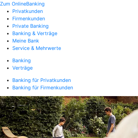
Zum OnlineBanking
Privatkunden
Firmenkunden
Private Banking
Banking & Verträge
Meine Bank
Service & Mehrwerte
Banking
Verträge
Banking für Privatkunden
Banking für Firmenkunden